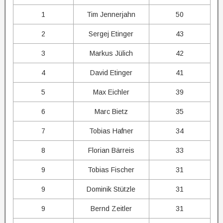
1
Tim Jennerjahn
50
2
Sergej Etinger
43
3
Markus Jülich
42
4
David Etinger
41
5
Max Eichler
39
6
Marc Bietz
35
7
Tobias Hafner
34
8
Florian Bärreis
33
9
Tobias Fischer
31
9
Dominik Stützle
31
9
Bernd Zeitler
31