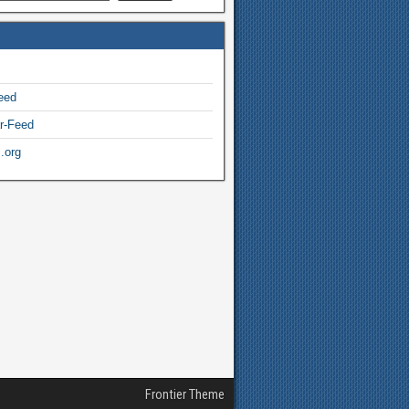
eed
r-Feed
.org
Frontier Theme