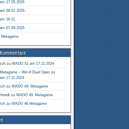
m 17.05.2026
m 08.02.2026
m 16.11.
m 07.09.2025
 Metagame
 Kommentare
isch
zu
WADO 51 am 17.11.2024
etagame – Win A Dual Open
zu
m 17.11.2024
ich
zu
WADO 49: Metagame
chmidt
zu
WADO 49: Metagame
ich
zu
WADO 46 Metagame
en