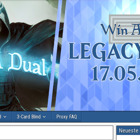
3
3-Card Blind
Proxy FAQ
Neueste 