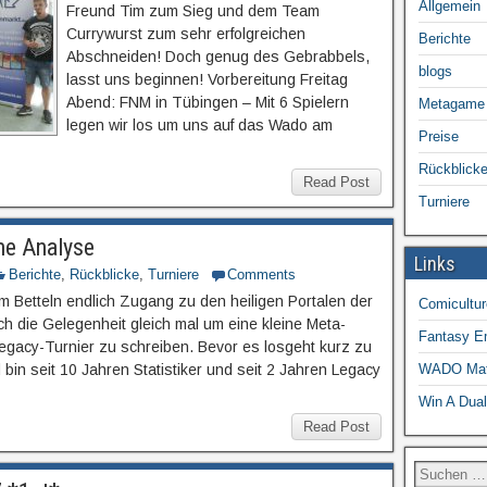
Allgemein
Freund Tim zum Sieg und dem Team
Currywurst zum sehr erfolgreichen
Berichte
Abschneiden! Doch genug des Gebrabbels,
blogs
lasst uns beginnen! Vorbereitung Freitag
Abend: FNM in Tübingen – Mit 6 Spielern
Metagame
legen wir los um uns auf das Wado am
Preise
Rückblick
Read Post
Turniere
e Analyse
Links
Berichte
,
Rückblicke
,
Turniere
Comments
 Betteln endlich Zugang zu den heiligen Portalen der
Comicultu
 die Gelegenheit gleich mal um eine kleine Meta-
Fantasy E
Legacy-Turnier zu schreiben. Bevor es losgeht kurz zu
 bin seit 10 Jahren Statistiker und seit 2 Jahren Legacy
WADO Matc
Win A Dual
Read Post