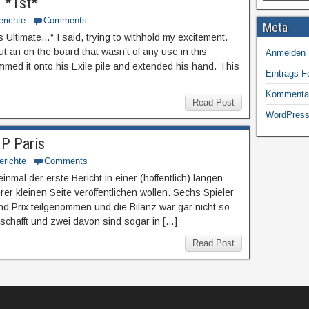
 *1st*
erichte
Comments
Meta
s Ultimate…“ I said, trying to withhold my excitement.
 an on the board that wasn’t of any use in this
Anmelden
mmed it onto his Exile pile and extended his hand. This
Eintrags-F
Kommenta
Read Post
WordPress
P Paris
erichte
Comments
inmal der erste Bericht in einer (hoffentlich) langen
rer kleinen Seite veröffentlichen wollen. Sechs Spieler
 Prix teilgenommen und die Bilanz war gar nicht so
schafft und zwei davon sind sogar in […]
Read Post