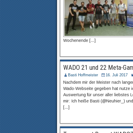
Wochenende […]
WADO 21 und 22 Meta-Gam
Basti Hoffmeister
16. Juli 2017
Nachdem mir der Meister nach langem
Wado-Webseite gegeben hat nutze ich
Auswertung für unser aller liebstes 
mir: Ich heiße Basti (@Neuhier_) und
[…]