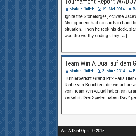
Tournament Report WADO7
Markus Jülich
19. Mai 2014
B
Ignite the Stoneforge! „Activate Jace’
My opponent had no cards in hand but
situation. Then he took his deck, sla
was the worthy ending of my […]
Team Win A Dual auf dem G
Markus Jülich
3. März 2014
B
Turnierbericht Grand Prix Paris Hier e
Reihe von Berichten, die wir auf unse
vom Team Win A Dual haben am Grand
verkehrt. Drei Spieler haben Day2 ge
Win A Dual Open © 2015