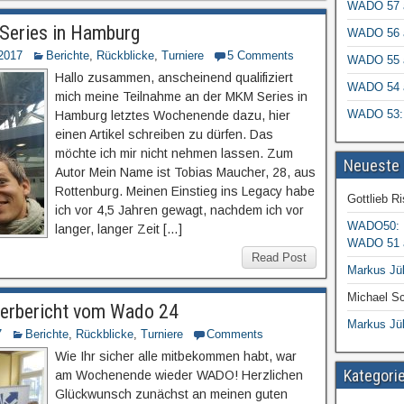
WADO 57 a
 Series in Hamburg
WADO 56 a
2017
Berichte
,
Rückblicke
,
Turniere
5 Comments
WADO 55 a
Hallo zusammen, anscheinend qualifiziert
WADO 54 a
mich meine Teilnahme an der MKM Series in
WADO 53:
Hamburg letztes Wochenende dazu, hier
einen Artikel schreiben zu dürfen. Das
möchte ich mir nicht nehmen lassen. Zum
Neueste
Autor Mein Name ist Tobias Maucher, 28, aus
Rottenburg. Meinen Einstieg ins Legacy habe
Gottlieb R
ich vor 4,5 Jahren gewagt, nachdem ich vor
WADO50: M
langer, langer Zeit […]
WADO 51 a
Read Post
Markus Jül
Michael S
ierbericht vom Wado 24
Markus Jül
7
Berichte
,
Rückblicke
,
Turniere
Comments
Wie Ihr sicher alle mitbekommen habt, war
Kategori
am Wochenende wieder WADO! Herzlichen
Glückwunsch zunächst an meinen guten