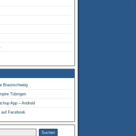
e
re Braunschweig
mpire Tübingen
hup App – Android
 auf Facebook