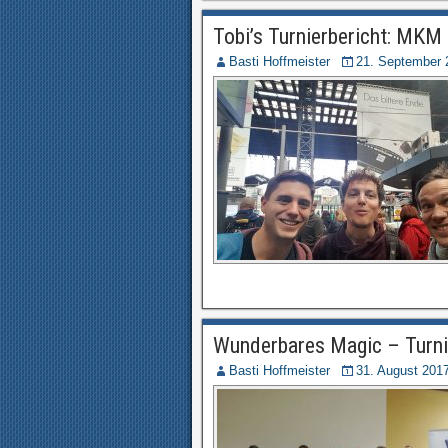
Tobi’s Turnierbericht: MKM
Basti Hoffmeister
21. September 
Wunderbares Magic – Turn
Basti Hoffmeister
31. August 201