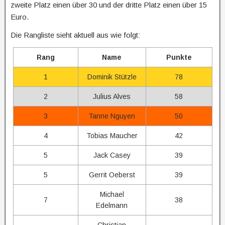
zweite Platz einen über 30 und der dritte Platz einen über 15
Euro.
Die Rangliste sieht aktuell aus wie folgt:
Rang
Name
Punkte
1
Dominik Stützle
78
2
Julius Alves
58
3
Tanne Nguyen
50
4
Tobias Maucher
42
5
Jack Casey
39
5
Gerrit Oeberst
39
Michael
7
38
Edelmann
Christian