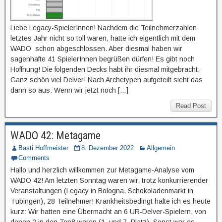
Liebe Legacy-SpielerInnen! Nachdem die Teilnehmerzahlen
letztes Jahr nicht so toll waren, hatte ich eigentlich mit dem
WADO schon abgeschlossen. Aber diesmal haben wir
sagenhafte 41 SpielerInnen begrüßen dürfen! Es gibt noch
Hoffnung! Die folgenden Decks habt ihr diesmal mitgebracht:
Ganz schön viel Delver! Nach Archetypen aufgeteilt sieht das
dann so aus: Wenn wir jetzt noch […]
Read Post
WADO 42: Metagame
Basti Hoffmeister
8. Dezember 2022
Allgemein
Comments
Hallo und herzlich willkommen zur Metagame-Analyse vom
WADO 42! Am letzten Sonntag waren wir, trotz konkurrierender
Veranstaltungen (Legacy in Bologna, Schokoladenmarkt in
Tübingen), 28 Teilnehmer! Krankheitsbedingt halte ich es heute
kurz: Wir hatten eine Übermacht an 6 UR-Delver-Spielern, von
denen 2 in den Top8 waren (1. und 7. Platz). Sonst war es